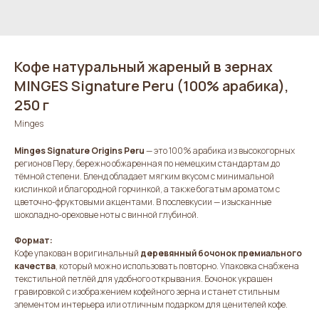
Кофе натуральный жареный в зернах
MINGES Signature Peru (100% арабика),
250 г
Minges
Minges Signature Origins Peru
— это 100% арабика из высокогорных
регионов Перу, бережно обжаренная по немецким стандартам до
тёмной степени. Бленд обладает мягким вкусом с минимальной
кислинкой и благородной горчинкой, а также богатым ароматом с
цветочно-фруктовыми акцентами. В послевкусии — изысканные
шоколадно-ореховые ноты с винной глубиной.
Формат:
Кофе упакован в оригинальный
деревянный бочонок премиального
качества
, который можно использовать повторно. Упаковка снабжена
текстильной петлёй для удобного открывания. Бочонок украшен
гравировкой с изображением кофейного зерна и станет стильным
элементом интерьера или отличным подарком для ценителей кофе.