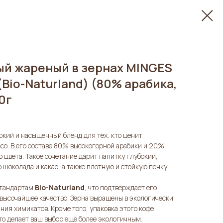
ый жареный в зернах MINGES
(Bio-Naturland) (80% арабика,
0г
яркий и насыщенный бленд для тех, кто ценит
о. В его составе 80% высокогорной арабики и 20%
 цвета. Такое сочетание дарит напитку глубокий,
 шоколада и какао, а также плотную и стойкую пенку.
стандартам
Bio-Naturland
, что подтверждает его
высочайшее качество. Зёрна выращены в экологически
ния химикатов. Кроме того, упаковка этого кофе
что делает ваш выбор ещё более экологичным.